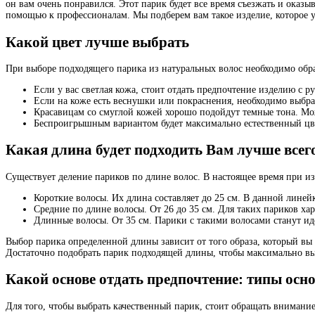
он вам очень понравился. Этот парик будет все время съезжать и оказы
помощью к профессионалам. Мы подберем вам такое изделие, которое 
Какой цвет лучше выбрать
При выборе подходящего парика из натуральных волос необходимо обр
Если у вас светлая кожа, стоит отдать предпочтение изделию с
Если на коже есть веснушки или покраснения, необходимо выбра
Красавицам со смуглой кожей хорошо подойдут темные тона. М
Беспроигрышным вариантом будет максимально естественный цв
Какая длина будет подходить Вам лучше всег
Существует деление париков по длине волос. В настоящее время при и
Короткие волосы. Их длина составляет до 25 см. В данной лине
Средние по длине волосы. От 26 до 35 см. Для таких париков х
Длинные волосы. От 35 см. Парики с такими волосами станут и
Выбор парика определенной длины зависит от того образа, который вы 
Достаточно подобрать парик подходящей длины, чтобы максимально вы
Какой основе отдать предпочтение: типы осно
Для того, чтобы выбрать качественный парик, стоит обращать внимание