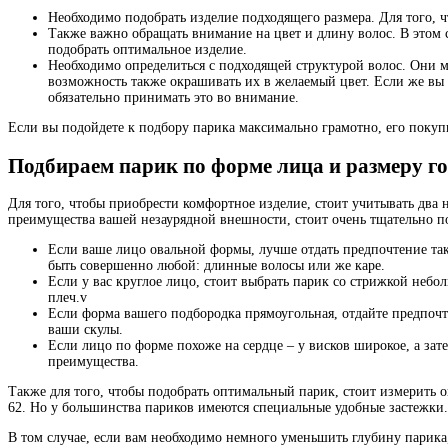
Необходимо подобрать изделие подходящего размера. Для того, ч
Также важно обращать внимание на цвет и длину волос. В этом 
подобрать оптимальное изделие.
Необходимо определиться с подходящей структурой волос. Они 
возможность также окрашивать их в желаемый цвет. Если же вы н
обязательно принимать это во внимание.
Если вы подойдете к подбору парика максимально грамотно, его покупк
Подбираем парик по форме лица и размеру г
Для того, чтобы приобрести комфортное изделие, стоит учитывать два 
преимущества вашей незаурядной внешности, стоит очень тщательно п
Если ваше лицо овальной формы, лучше отдать предпочтение так
быть совершенно любой: длинные волосы или же каре.
Если у вас круглое лицо, стоит выбрать парик со стрижкой неб
плеч.v
Если форма вашего подбородка прямоугольная, отдайте предпочт
ваши скулы.
Если лицо по форме похоже на сердце – у висков широкое, а зат
преимущества.
Также для того, чтобы подобрать оптимальный парик, стоит измерить о
62. Но у большинства париков имеются специальные удобные застежки.
В том случае, если вам необходимо немного уменьшить глубину парика,