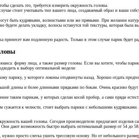
тобы сделать это, требуется измерить окружность головы.
случае стоит учитывать тип вашего лица, создаваемый образ и ваши соб
могут быть кудрявыми, волнистыми или же прямыми. При желании натура
е будете делать укладку, волосы останутся той текстуры, которая была 
а принесет вам подлинную радость. Только в этом случае парик будет ра
оловы
нюанса: форму лица, а также размер головы. Если вы хотите, чтобы пари
одходить к выбору оптимальной модели:
ому парику, у которого локоны отодвинуты назад. Хорошо отдать предпо
ольшой длины и более длинными прядками по бокам. Очень красиво будут
ение таким парикам, у которых сделан косой пробор, а сами пряди естес
ем сужается к челюсти, стоит выбрать парики с небольшими кудряшками.
кружность вашей головы. Сегодня производители предлагают изделия самы
 Они дают возможность быстро выбрать оптимальный размер от 54 до 58
 нужно просто слегка ушить трессовую основу. Но от небольшого размера 