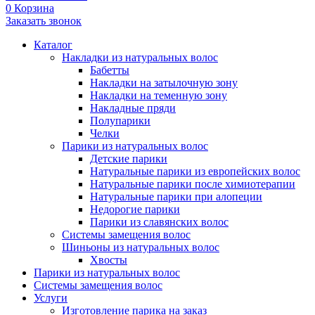
0
Корзина
Заказать звонок
Каталог
Накладки из натуральных волос
Бабетты
Накладки на затылочную зону
Накладки на теменную зону
Накладные пряди
Полупарики
Челки
Парики из натуральных волос
Детские парики
Натуральные парики из европейских волос
Натуральные парики после химиотерапии
Натуральные парики при алопеции
Недорогие парики
Парики из славянских волос
Системы замещения волос
Шиньоны из натуральных волос
Хвосты
Парики из натуральных волос
Системы замещения волос
Услуги
Изготовление парика на заказ