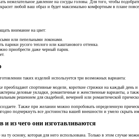
вать нежелательное давление на сосуды головы. Для того, чтобы подобрат
украсит любой ваш образ и будет максимально комфортным в плане повс
ащать внимание на цвет:
 русыми или пепельными локонами.
ть парики русого теплого или каштанового оттенка.
ожно приобрести даже черный парик.
ет.
о
зготовлении таких изделий используется три возможных варианта:
йке преобладают спортивные модели, короткие стрижки на каждый день 
арактерны деловые укладки, романтичные и женственные варианты, а так
деальным решением для свадебной, вечерней или романтической прическ
создаете. Также при желании можно попробовать определенную прическу,
годно подчеркнуть все достоинства вашей внешности и умело скрыть и
в и из чего они изготавливаются
 на ту основу, которая для него использована. Только в этом случае мо