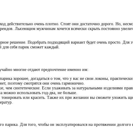
д действительно очень плотно. Стоят они достаточно дорого. Но, несмот
т трендов. Лысеющим мужчинам хочется всячески скрыть постоянно увел
ерное решение. Подобрать подходящий вариант будет очень просто. Для 
й для себя парик сможет каждый.
учайно многие отдают предпочтение именно им:
парика хорошее, догадаться о том, что у вас не свои локоны, практическ
 нет, поэтому смотрятся они очень гармонично.
е, чем синтетические. Если ухаживать за натуральными изделиями прав
а можно использовать год-два, не больше.
тонировать или красить. Также их при желании вы сможете уложить щи
ератур.
о парика. Для того, чтобы он эксплуатировался на протяжении долгого 