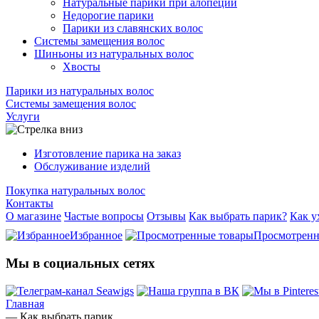
Натуральные парики при алопеции
Недорогие парики
Парики из славянских волос
Системы замещения волос
Шиньоны из натуральных волос
Хвосты
Парики из натуральных волос
Системы замещения волос
Услуги
Изготовление парика на заказ
Обслуживание изделий
Покупка натуральных волос
Контакты
О магазине
Частые вопросы
Отзывы
Как выбрать парик?
Как у
Избранное
Просмотрен
Мы в социальных сетях
Главная
—
Как выбрать парик