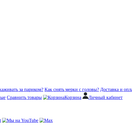
хаживать за париком?
Как снять мерки с головы?
Доставка и опл
ные
Сравнить товары
Корзина
Личный кабинет