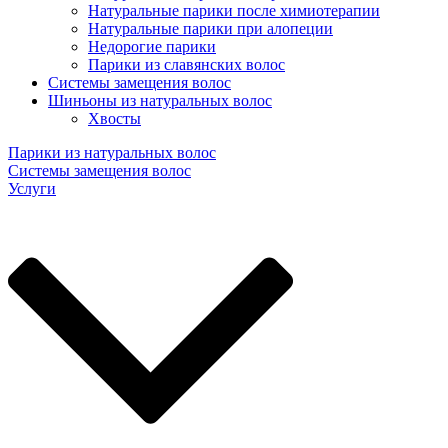
Натуральные парики после химиотерапии
Натуральные парики при алопеции
Недорогие парики
Парики из славянских волос
Системы замещения волос
Шиньоны из натуральных волос
Хвосты
Парики из натуральных волос
Системы замещения волос
Услуги