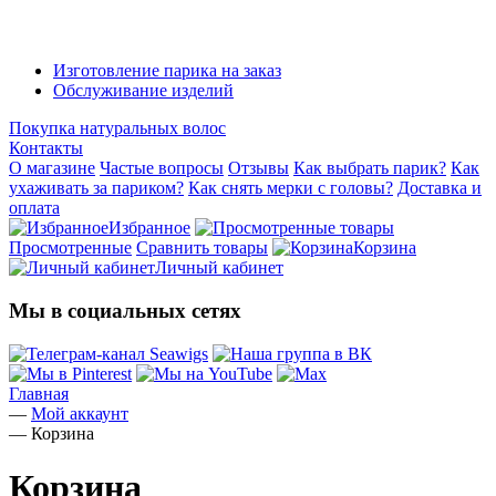
Изготовление парика на заказ
Обслуживание изделий
Покупка натуральных волос
Контакты
О магазине
Частые вопросы
Отзывы
Как выбрать парик?
Как
ухаживать за париком?
Как снять мерки с головы?
Доставка и
оплата
Избранное
Просмотренные
Сравнить товары
Корзина
Личный кабинет
Мы в социальных сетях
Главная
—
Мой аккаунт
—
Корзина
Корзина